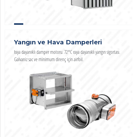
Yangın ve Hava Damperleri
Isıya dayanıklı damper motoru. 72°C ısıya dayanıklı yangın sigortası.
Galvaniz sac ve minimum direnç için airfoil.