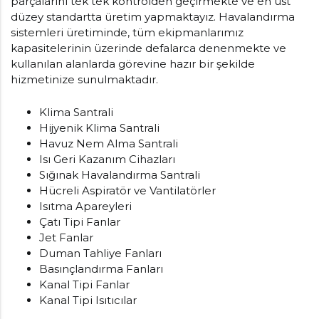
parçalarını tek tek kontrolden geçirmekte ve en üst
düzey standartta üretim yapmaktayız. Havalandırma
sistemleri üretiminde, tüm ekipmanlarımız
kapasitelerinin üzerinde defalarca denenmekte ve
kullanılan alanlarda görevine hazır bir şekilde
hizmetinize sunulmaktadır.
Klima Santrali
Hijyenik Klima Santrali
Havuz Nem Alma Santrali
Isı Geri Kazanım Cihazları
Sığınak Havalandırma Santrali
Hücreli Aspiratör ve Vantilatörler
Isıtma Apareyleri
Çatı Tipi Fanlar
Jet Fanlar
Duman Tahliye Fanları
Basınçlandırma Fanları
Kanal Tipi Fanlar
Kanal Tipi Isıtıcılar