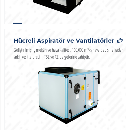
Hücreli Aspiratör ve Vantilatörler
Geliştirilmiş iç mekân ve hava kalitesi. 100.000 m³/s hava debisine kadar
farklı kesitte üretilir. TSE ve CE belgelerine sahiptir.