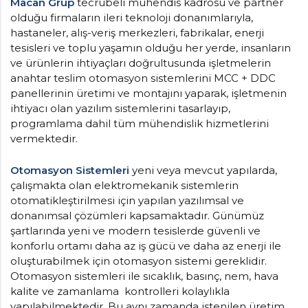
Macan Grup
tecrübeli mühendis kadrosu ve partner
olduğu firmaların ileri teknoloji donanımlarıyla,
hastaneler, alış-veriş merkezleri, fabrikalar, enerji
tesisleri ve toplu yaşamın olduğu her yerde, insanların
ve ürünlerin ihtiyaçları doğrultusunda işletmelerin
anahtar teslim otomasyon sistemlerini MCC + DDC
panellerinin üretimi ve montajını yaparak, işletmenin
ihtiyacı olan yazılım sistemlerini tasarlayıp,
programlama dahil tüm mühendislik hizmetlerini
vermektedir.
Otomasyon Sistemleri
yeni veya mevcut yapılarda,
çalışmakta olan elektromekanik sistemlerin
otomatikleştirilmesi için yapılan yazılımsal ve
donanımsal çözümleri kapsamaktadır. Günümüz
şartlarında yeni ve modern tesislerde güvenli ve
konforlu ortamı daha az iş gücü ve daha az enerji ile
oluşturabilmek için otomasyon sistemi gereklidir.
Otomasyon sistemleri ile sıcaklık, basınç, nem, hava
kalite ve zamanlama kontrolleri kolaylıkla
yapılabilmektedir. Bu aynı zamanda istenilen üretim