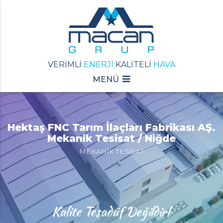
VERİMLİ
ENERJİ
KALİTELİ
HAVA
MENÜ
Hektaş FNC Tarım İlaçları Fabrikası AŞ.
Mekanik Tesisat / Niğde
MEKANİK TESİSAT
Kalite Tesadüf Değildir!